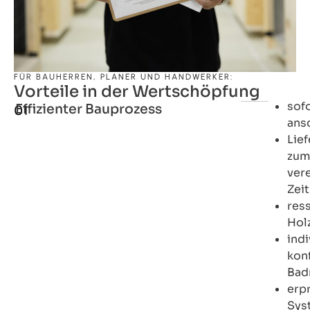
FÜR BAUHERREN, PLANER UND HANDWERKER:
Vorteile in der Wertschöpfung
sof
Effizienter Bauprozess
01
ans
Lie
zu
ver
Zei
res
Hol
indi
kon
Bad
erp
Sys