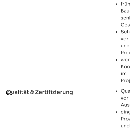
frü
Bau
sen
Ges
Sch
vor
une
Pre
wen
Koo
im
Pro
Qua
Qualität & Zertifizierung
03
vor
Aus
ein
Pro
und