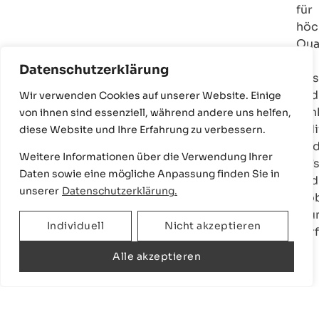
für
höc
Qua
in
Datenschutzerklärung
Des
und
Wir verwenden Cookies auf unserer Website. Einige
Fun
von ihnen sind essenziell, während andere uns helfen,
indi
diese Website und Ihre Erfahrung zu verbessern.
Add
Weitere Informationen über die Verwendung Ihrer
on’
Daten sowie eine mögliche Anpassung finden Sie in
und
unserer
Datenschutzerklärung.
Möb
Wu
Individuell
Nicht akzeptieren
ver
Alle akzeptieren
Interesse am Prozess?