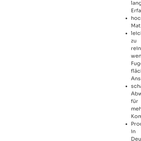
lan
Erf
hoc
Mat
leic
zu
rein
wen
Fug
flä
Ans
sch
Abw
für
meh
Kom
Pro
in
Deu