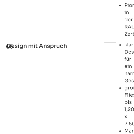
Pio
in
der
RAL
Zert
klar
Design mit Anspruch
03
Des
für
ein
har
Ges
gro
Fli
bis
1,2
x
2,6
Mar