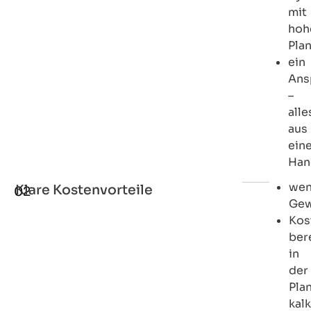
mit
hoh
Pla
ein
Ans
–
alle
aus
ein
Han
wen
Klare Kostenvorteile
02
Gew
Kos
ber
in
der
Pla
kalk