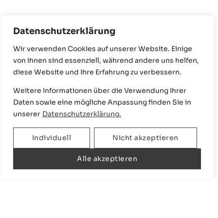
Datenschutzerklärung
Wir verwenden Cookies auf unserer Website. Einige
Ergänzt durch elegante Chromarmaturen,
von ihnen sind essenziell, während andere uns helfen,
die die Leichtigkeit des Designs
diese Website und Ihre Erfahrung zu verbessern.
unterstreichen und dem Raum eine
Weitere Informationen über die Verwendung Ihrer
lebendige, einladende Atmosphäre
Daten sowie eine mögliche Anpassung finden Sie in
verleiht.
unserer
Datenschutzerklärung.
Zur Galerie
Individuell
Nicht akzeptieren
Alle akzeptieren