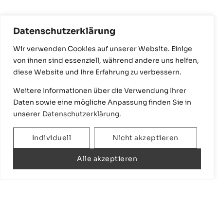
Datenschutzerklärung
Wir verwenden Cookies auf unserer Website. Einige
Ergänzt durch matte schwarze Armaturen,
von ihnen sind essenziell, während andere uns helfen,
die der Gestaltung eine zeitlose, elegante
diese Website und Ihre Erfahrung zu verbessern.
Ausstrahlung verleihen und die
Weitere Informationen über die Verwendung Ihrer
Konzentration auf das Wesentliche
Daten sowie eine mögliche Anpassung finden Sie in
verstärken.
unserer
Datenschutzerklärung.
Zur Galerie
Individuell
Nicht akzeptieren
Alle akzeptieren