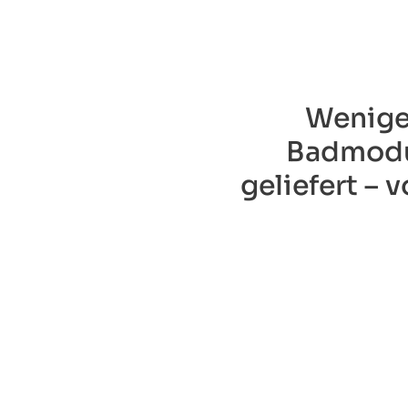
Wenige 
Badmodul
geliefert – 